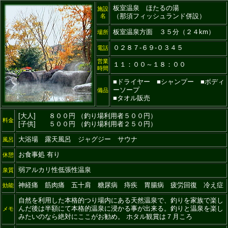
板室温泉 ほたるの湯
施設
（那須フィッシュランド併設）
名
板室温泉方面 ３５分（２４km）
場所
０２８７-６９-０３４５
電話
営業
１１：００～１８：００
時間
■ドライヤー ■シャンプー ■ボディ
ーソープ
備品
■タオル販売
[大人] ８００円 （釣り場利用者５００円）
料金
[子供] ５００円 （釣り場利用者２５０円）
大浴場 露天風呂 ジャグジー サウナ
風呂
お食事処 有り
休憩
弱アルカリ性低張性温泉
泉質
神経痛 筋肉痛 五十肩 糖尿病 痔疾 胃腸病 疲労回復 冷え症
効能
自然を利用した本格的つり場内にある天然温泉で、釣りを家族で楽し
んだ後は半額にて本格的温泉に浸かる事が出来る。釣りと温泉を楽し
メモ
みたいのなら絶対にここがお勧め。 ホタル観賞は７月ころ