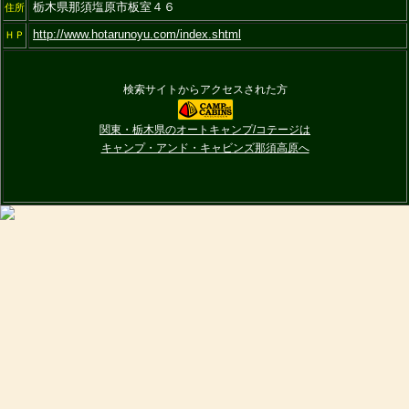
栃木県那須塩原市板室４６
住所
http://www.hotarunoyu.com/index.shtml
ＨＰ
検索サイトからアクセスされた方
関東・栃木県のオートキャンプ/コテージは
キャンプ・アンド・キャビンズ那須高原へ