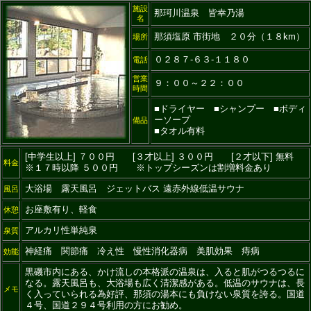
施設
那珂川温泉 皆幸乃湯
名
那須塩原 市街地 ２０分（１８km）
場所
０２８７-６３-１１８０
電話
営業
９：００～２２：００
時間
■ドライヤー ■シャンプー ■ボディ
ーソープ
備品
■タオル有料
[中学生以上] ７００円 [３才以上] ３００円 [２才以下] 無料
料金
※１７時以降 ５００円 ※トップシーズンは割増料金あり
大浴場 露天風呂 ジェットバス 遠赤外線低温サウナ
風呂
お座敷有り、軽食
休憩
アルカリ性単純泉
泉質
神経痛 関節痛 冷え性 慢性消化器病 美肌効果 痔病
効能
黒磯市内にある、かけ流しの本格派の温泉は、入ると肌がつるつるに
なる。露天風呂も、大浴場も広く清潔感がある。低温のサウナは、長
メモ
く入っていられる為好評、那須の湯本にも負けない泉質を誇る。国道
４号、国道２９４号利用の方にお勧め。