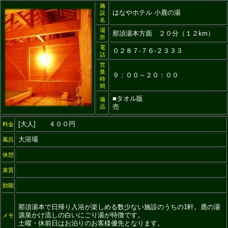
施
はなやホテル 小鹿の湯
設
名
場
那須湯本方面 ２０分（１２km）
所
電
０２８７-７６-２３３３
話
営
業
９：００～２０：００
時
間
■タオル販
備
売
品
[大人] ４００円
料金
大浴場
風呂
休憩
泉質
効能
那須湯本で日帰り入浴が楽しめる数少ない施設のうちの1軒。鹿の湯
源泉かけ流しの白いにごり湯が特徴です。
メモ
土曜・休前日はお泊りのお客様優先となります。