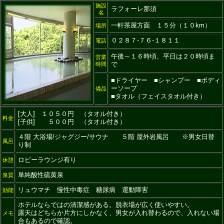
施設
ラフォーレ那須
名
一軒茶屋方面 １５分（１０km）
場所
０２８７-７６-１８１１
電話
午後～１６時頃、平日は２０時頃ま
営業
で
時間
■ドライヤー ■シャンプー ■ボディ
ーソープ
備品
■タオル（フェイスタオル付き）
[大人] １０５０円 （タオル付き）
料金
[子供] ５００円 （タオル付き）
４階 大浴場/ジャグジー/サウナ ５階 屋外岩風呂 ※男女日替
風呂
り制
ロビーラウンジ有り
休憩
単純酸性硫黄泉
泉質
リュウマチ 慢性中毒症 糖尿病 運動障害
効能
ホテルならではの清潔感がある。脱衣場が広く使いやすい。
露天はどちらか片方にしかなく、男女が入れ替わるので、入れない場
メモ
合もあるので確認。