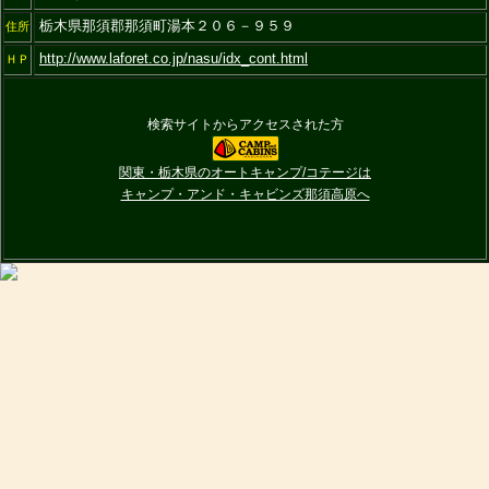
栃木県那須郡那須町湯本２０６－９５９
住所
http://www.laforet.co.jp/nasu/idx_cont.html
ＨＰ
検索サイトからアクセスされた方
関東・栃木県のオートキャンプ/コテージは
キャンプ・アンド・キャビンズ那須高原へ