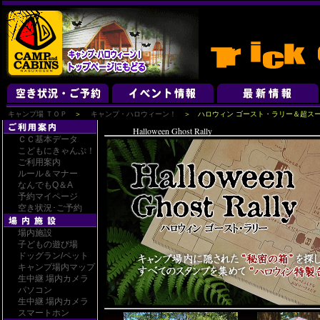
キャンプ場 ＴＯＰ
＞
キャンプ・ハロウィーン！
＞ ハロウィン ゴースト・ラリー＆超ス
Halloween Ghost Rally
ＣＣ基本データ
こどもにきゃんぷ！
ご利用案内
ルール＆マナー
なんでもQ＆A
予約マイページ
空き状況･ご予約
場内施設
子どもの遊び場
ドッグラン/ペット
キャンプ場内マップ
生中継 場内カメラ
パソコン
生中継 場内カメラ
スマートホン