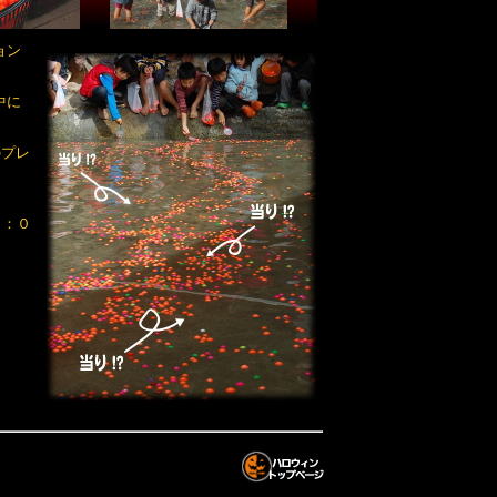
ョン
中に
のプレ
６：０