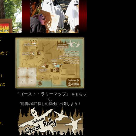
て
集めて
日）
なと
『ゴースト・ラリーマップ』
をもらっ
て、
”秘密の箱” 探しの探検に出発しよう！
す。