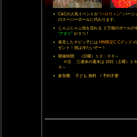
C&Cの人気イベントが
“ハロウィン”
バージ
のスーパーボールに代わります。
じゃぶじゃぶ池を流れる ２万個のボールの
“アタリ”
が３つ！
発見したチビッ子には
HW限定C.Cグッズ
ゼント！池は冷たいぞー！
開催時間: （日曜）１０：００～
※注 三連休の週末は 10日（土曜）１
０～
参加費: 子ども 無料 / 予約不要