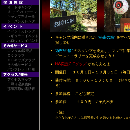
オートキャンプ
キャビン/コテージ
キャンプ料金一覧
シーズンカレンダー
イベントカレンダー
レギュラーイベント
キャンプ場内に隠された
“秘密の箱”
をすべ
ハロウィンイベント
探し出せ！
“秘密の箱”
のスタンプを発見し、マップに
レンタル/販売品
ＣＣクラブ
ゴースト・ラリーを完成させよう！
ＣＣキッズクラブ
HW限定C.Cグッズ
がもらえるよ！
その他サービス
パンフレット印刷
開催日: １０月１日～１０月３１日 （毎
アクセスマップ
受付時間: ９：００～１６：００ （好き
日帰り温泉案内
き）
那須高原の電話帳
参加資格: こども限定
参加費: １００円 / 予約不要
（注）
小さなお子さんには保護者の付き添いをお願いしま