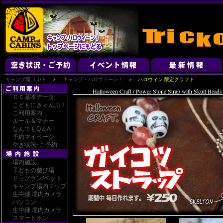
キャンプ場 ＴＯＰ
＞
キャンプ・ハロウィーン！
＞ ハロウィン 限定クラフト
Halloween Craft / Power Stone Strap with Skull Beads
ＣＣ基本データ
こどもにきゃんぷ！
ご利用案内
ルール＆マナー
なんでもQ＆A
予約マイページ
空き状況･ご予約
場内施設
子どもの遊び場
ドッグラン/ペット
キャンプ場内マップ
生中継 場内カメラ
パソコン
生中継 場内カメラ
スマートホン