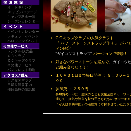
オートキャンプ
キャビン/コテージ
キャンプ料金一覧
シーズンカレンダー
イベントカレンダー
レギュラーイベント
C.C.キッズクラブ の人気クラフト
ハロウィンイベント
『 パワーストーンストラップ作り 』 が ハ
ィン限定
レンタル/販売品
“ガイコツストラップ”
バージョンで登場！
ＣＣクラブ
ＣＣキッズクラブ
好きなパワーストーンを選んで、
ガイコツ
その他サービス
と組み合わせよう！
パンフレット印刷
１０月３１日まで毎日開催 ： ９：００～１
アクセスマップ
００
日帰り温泉案内
参加費 ： ２５０円
那須高原の電話帳
参加費の一部は、難病のこども支援全国ネットワーク
通じて、病気や障害を持つ子どもたちの サマーキャ
『がんばれ共和国』の活動費に寄付させていただき