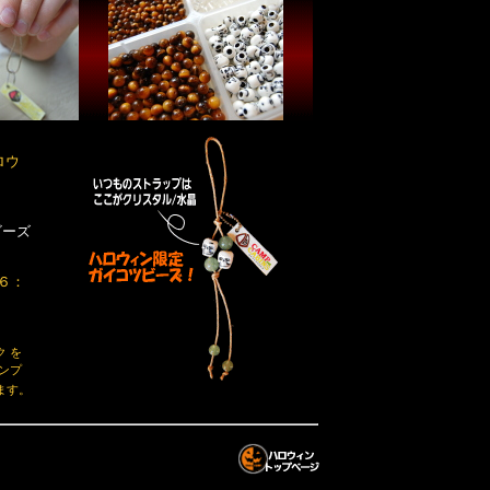
ロウ
ビーズ
６：
 を
ンプ
ます。