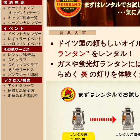
オートキャンプ
キャビン/コテージ
キャンプ料金一覧
シーズンカレンダー
特 典 内 容
イベントカレンダー
レギュラーイベント
ドイツ製の頼もしいオイ
ハロウィンイベント
ランタン”
をレンタル！
レンタル/販売品
ＣＣクラブ
ガスや蛍光灯ランタンに
ＣＣキッズクラブ
その他サービス
らめく
炎
の灯りを体験く
パンフレット印刷
アクセスマップ
日帰り温泉案内
那須高原の電話帳