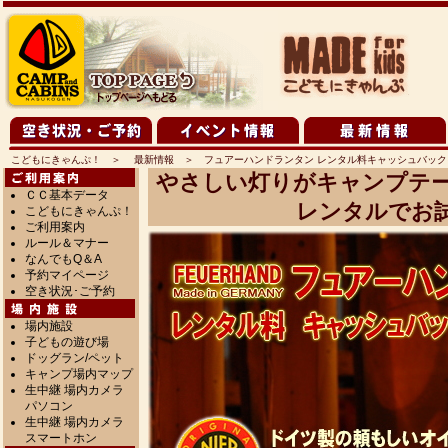
こどもにきゃんぷ！
＞
最新情報
＞ フュアーハンドランタン レンタル料キャッシュバック
やさしい灯りがキャンプテー
ＣＣ基本データ
レンタルでお
こどもにきゃんぷ！
ご利用案内
ルール＆マナー
なんでもQ＆A
予約マイページ
空き状況･ご予約
場内施設
子どもの遊び場
ドッグラン/ペット
キャンプ場内マップ
生中継 場内カメラ
パソコン
生中継 場内カメラ
スマートホン