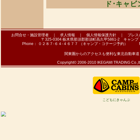
ド･キャビ
お問合せ・施設管理者
｜
求人情報
｜
個人情報保護方針
｜
プレス
〒325-0304 栃木県那須郡那須町高久甲5861-2 キャ
Phone： ０２８７-６４-４６７７ （キャンプ・コテージ予約） Mail： ha
関東圏からのアクセスも便利な東北自動車道・
Copyright© 2006-2010 IKEGAMI TRADING Co.,ltd. 
こどもにきゃんぷ