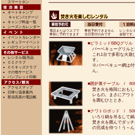
スマートホン
オートキャンプ
キャビン/コテージ
キャンプ料金一覧
シーズンカレンダー
電話またはウエブで
事前予約できません
レンタル
事前に予約できます
当日受付のみです
金額です
イベントカレンダー
レギュラーイベント
■ピラミッドBBQグリル / 
ハロウィンイベント
バーベキューグリルと
これ1台で多彩な火遊
レンタル/販売品
す。
ＣＣクラブ
※バーベキュー網は付
ＣＣキッズクラブ
ん。
その他サービス
パンフレット印刷
■囲炉裏テーブル / 800
アクセスマップ
焚き火を格段におもし
日帰り温泉案内
レもの。まさにアウト
那須高原の電話帳
を囲むひととき。
■クワトロポッド / 500
いろり鍋を吊るして鍋
焚き火を囲んでダッチ
の完成を待つ！う～ん