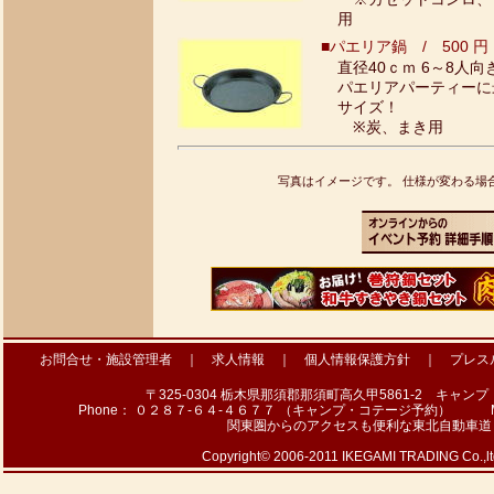
用
■パエリア鍋 / 500 円
直径40ｃｍ 6～8人向
パエリアパーティーに
サイズ！
※炭、まき用
写真はイメージです。 仕様が変わる場
お問合せ・施設管理者
｜
求人情報
｜
個人情報保護方針
｜
プレス
〒325-0304 栃木県那須郡那須町高久甲5861-2 キャ
Phone： ０２８７-６４-４６７７ （キャンプ・コテージ予約） Mail： ha
関東圏からのアクセスも便利な東北自動車道・
Copyright© 2006-2011 IKEGAMI TRADING Co.,ltd. 