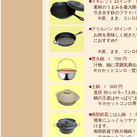
■スキレット 12インチ /
素材のうまみを最大限
引き出す鉄のフライパ
※炭、まき、コンロ
■グリルパン 10インチ /
お肉を美味しく焼きた
におすすめ!!
※炭、まき、コンロ
■焚火鍋 / 700 円
汁物、鍋に雰囲気満点の
※カセットコンロ・焚
■土鍋 / 500 円
直径 30ｃｍ 5～7人向
鍋の王道はやっぱり“土
※カセットコンロ用
■南部鉄器ごはん鍋 / 5
簡単にふっくらツヤツ
けます。
南部鉄器で鉄分補給！ 
※カセットコンロ、