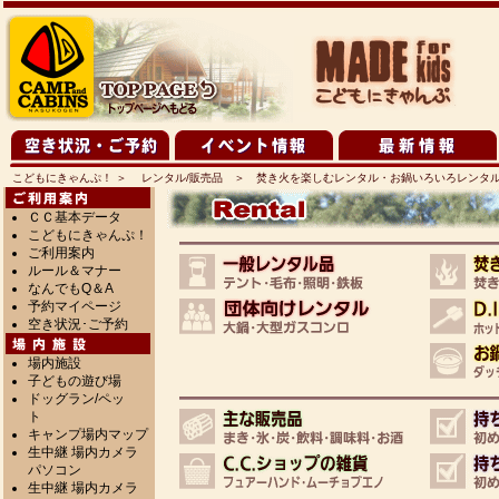
こどもにきゃんぷ！
＞
レンタル/販売品
＞ 焚き火を楽しむレンタル・お鍋いろいろレンタ
ＣＣ基本データ
こどもにきゃんぷ！
ご利用案内
ルール＆マナー
なんでもQ＆A
予約マイページ
空き状況･ご予約
場内施設
子どもの遊び場
ドッグラン/ペッ
ト
キャンプ場内マップ
生中継 場内カメラ
パソコン
生中継 場内カメラ