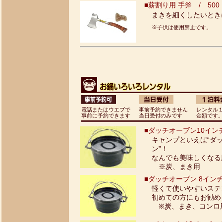
■薪割り用 手斧 / 500
まきを細くしたいとき
※子供は使用禁止です。
電話またはウエブで
事前予約できません
レンタル
事前に予約できます
当日受付のみです
金額です
■ダッチオーブン10インチ 
キャンプといえば“ダ
ン”！
なんでも美味しくなる魔
※炭、まき用
■ダッチオーブン 8インチ 
軽くて使いやすいステ
初めての方にもお勧め
※炭、まき、コンロ